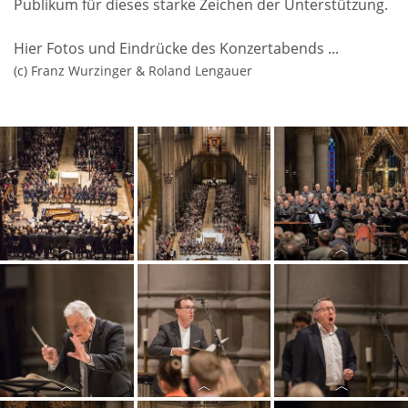
Publikum für dieses starke Zeichen der Unterstützung.
Hier Fotos und Eindrücke des Konzertabends ...
(c) Franz Wurzinger & Roland Lengauer
Mehr als 1.200
Mehr als 1.200
Mehr als 1.200
Besucher:innen
Besucher:innen
Besucher:innen
kamen am 9.
kamen am 9.
kamen am 9.
Mai 2026 in den
Mai 2026 in den
Mai 2026 in den
Linzer
Linzer
Linzer
Mariendom, um
Mariendom, um
Mariendom, um