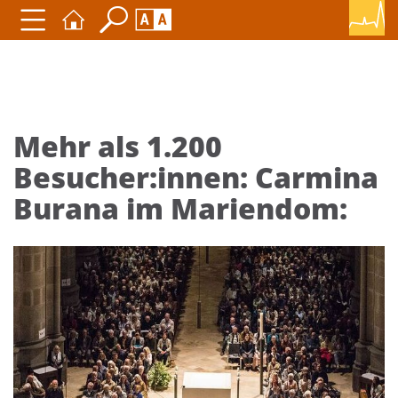
Seite durchsuchen nach ...
Barrierefreiheit Einstellungen
Schriftgröße
A
A
A
Mehr als 1.200
Besucher:innen: Carmina
Kontrasteinstellungen
Burana im Mariendom:
A
A
A
A
A