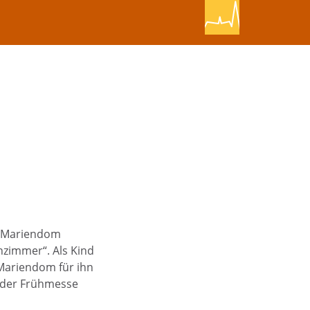
ro Mariendom
nzimmer“. Als Kind
 Mariendom für ihn
i der Frühmesse