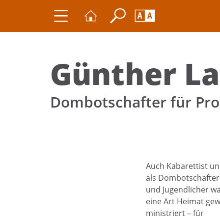
Seite durchs
Barrierefrei
Schriftgröße
Günther La
A
A
Dombotschafter für Pr
Auch Kabarettist un
als Dombotschafter.
und Jugendlicher wa
eine Art Heimat gew
ministriert – für