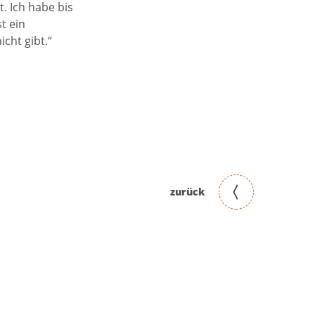
. Ich habe bis
t ein
cht gibt.“
zurück