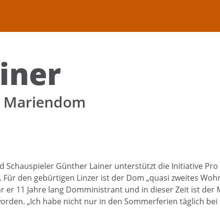
uchen nach ...
heit Einstellungen
Kontrasteinstellungen
iner
A
A
A
A
A
A
o Mariendom
d Schauspieler Günther Lainer unterstützt die Initiative P
 Für den gebürtigen Linzer ist der Dom „quasi zweites Woh
r er 11 Jahre lang Domministrant und in dieser Zeit ist der
orden. „Ich habe nicht nur in den Sommerferien täglich be